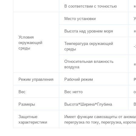
В соответствии с точностью
Место установки
У
Высота над уровнем моря
≤
Условия
окружающей
Температура окружающей
среды
среды
Относительная влажность
воздуха
Режим управления
Рабочий режим
P
Вес
Вес нетто
о
Размеры
Высота*Ширина*Глубина
Защитные
Имеет функции самозащиты от аномал
характеристики
перегрузка по току, перегрузка, корот