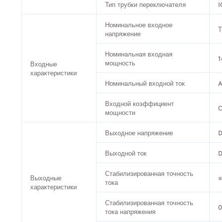
Тип трубки переключателя
I
Номинальное входное
Т
напряжение
Номинальная входная
1
мощность
Входные
характеристики
Номинальный входной ток
A
Входной коэффициент
мощности
Выходное напряжение
D
Выходной ток
Стабилизированная точность
Выходные
≤
тока
характеристики
Стабилизированная точность
0
тока напряжения