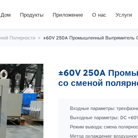
Дом
Продукты
Приложение
О нас
Услуги
ной Полярности
>
±60V 250A Промышленный Выпрямитель С
±60V 250A Пром
со сменой полярн
Входные параметры: трехфаз
Выходные параметры: DC +60V
Режим вывода: смена полярнос
Метод охлаждения: воздушное