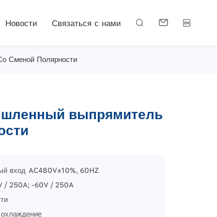
Новости
Связаться с нами



о Сменой Полярности
ышленный выпрямитель
ости
ный вход AC480V±10%, 60HZ
 / 250A; -60V / 250A
ти
 охлаждение