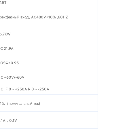
GBT
рехфазный вход, AC480V±10% ,60HZ
6.7KW
C 21.9A
COSΦ≥0.95
C +60V/-60V
DC F 0～+250A R 0～-250A
1%（номинальный ток)
.1A，0.1V