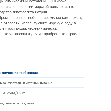
оды химическими методами. Он широко
ролиза, опреснении морской воды, очистке
одства гипохлорита натрия
 Промышленные, небольшие, жилые комплексы,
 в отраслях, использующих морскую воду в
электростанции, нефтехимическая
ные установки и другие прибрежные отрасли
ехнические требования
ысокочастотный источник питания
HIFA-250A/±60V
оздушное охлаждение