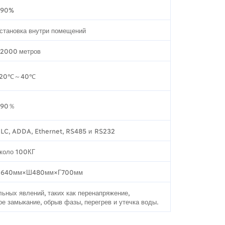
≥90%
становка внутри помещений
2000 метров
-20℃～40℃
≤90％
LC, ADDA, Ethernet, RS485 и RS232
коло 100КГ
В640мм×Ш480мм×Г700мм
ьных явлений, таких как перенапряжение,
кое замыкание, обрыв фазы, перегрев и утечка воды.