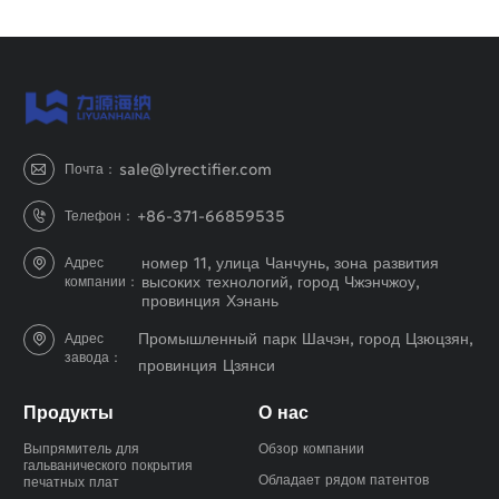
sale@lyrectifier.com
Почта：

+86-371-66859535
Телефон：

номер 11, улица Чанчунь, зона развития
Адрес

высоких технологий, город Чжэнчжоу,
компании：
провинция Хэнань
Промышленный парк Шачэн, город Цзюцзян,
Адрес

завода：
провинция Цзянси
Продукты
О нас
Выпрямитель для
Обзор компании
гальванического покрытия
Обладает рядом патентов
печатных плат