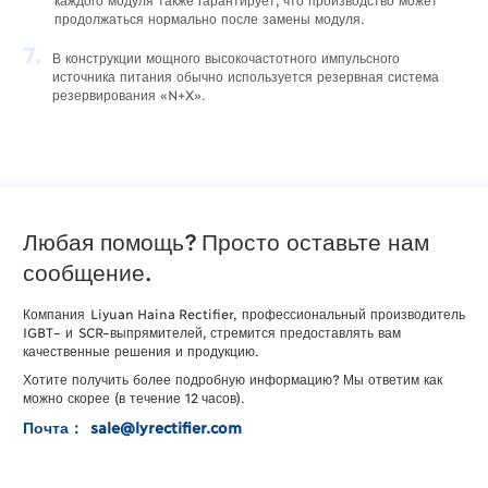
продолжаться нормально после замены модуля.
7.
В конструкции мощного высокочастотного импульсного
источника питания обычно используется резервная система
резервирования «N+X».
Любая помощь? Просто оставьте нам
сообщение.
Компания
Liyuan
Haina
Rectifier
,
профессиональный
производитель
IGBT
–
и
SCR
–
выпрямителей
,
стремится
предоставлять
вам
качественные
решения
и
продукцию
.
Хотите
получить
более
подробную
информацию
?
Мы
ответим
как
можно
скорее
(
в
течение
12
часов
)
.
Почта： sale@lyrectifier.com