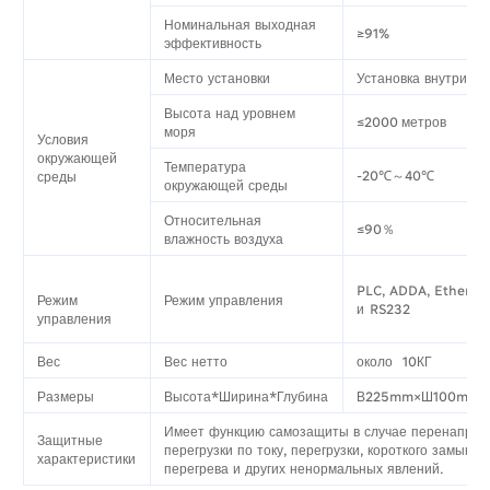
Номинальная выходная
≥91%
эффективность
Место установки
Установка внутри п
Высота над уровнем
≤2000 метров
моря
Условия
окружающей
Температура
-20℃～40℃
среды
окружающей среды
Относительная
≤90％
влажность воздуха
PLC, ADDA, Etherne
Режим
Режим управления
и RS232
управления
Вес
Вес нетто
около 10КГ
Размеры
Высота*Ширина*Глубина
В225mm×Ш100mm×
Имеет функцию самозащиты в случае перенапряж
Защитные
перегрузки по току, перегрузки, короткого замыкан
характеристики
перегрева и других ненормальных явлений.