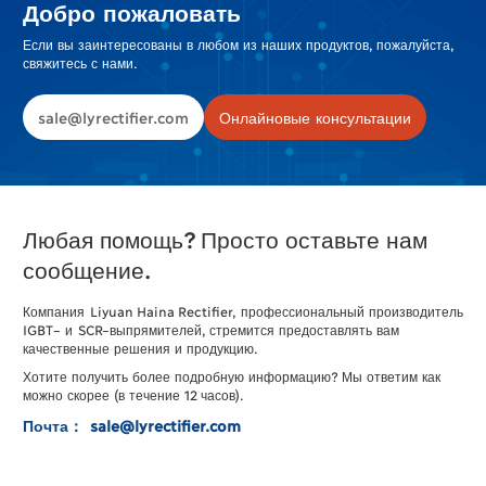
Добро пожаловать
Если вы заинтересованы в любом из наших продуктов, пожалуйста,
свяжитесь с нами.
sale@lyrectifier.com
Онлайновые консультации
Любая помощь? Просто оставьте нам
сообщение.
Компания
Liyuan
Haina
Rectifier
,
профессиональный
производитель
IGBT
–
и
SCR
–
выпрямителей
,
стремится
предоставлять
вам
качественные
решения
и
продукцию
.
Хотите
получить
более
подробную
информацию
?
Мы
ответим
как
можно
скорее
(
в
течение
12
часов
)
.
Почта： sale@lyrectifier.com