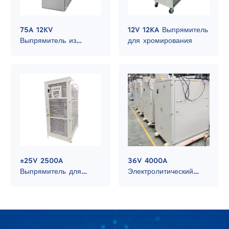
75A 12KV
12V 12KA Выпрямитель
Выпрямитель из
для хромирования
поликремния для
фотоэлектрической
промышленности
±25V 2500A
36V 4000A
Выпрямитель для
Электролитический
гальваники со сменой
выпрямитель для
полярности
металлургии
редкоземельных
элементов