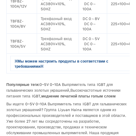
TBFBZ-
AC380V±10%,
DC 0～
225×100×428
100A/12V
50HZ
100A
Трехфазный вход
DC 0～8V
TBFBZ-
AC380V±10%,
DC 0～
225×100×433
100A/8V
50HZ
100A
Трехфазный вход
DC 0～5V
TBFBZ-
AC380V±10%,
DC 0～
225×100×433
100A/5V
50HZ
100A
※
Мы можем настроить продукты в соответствии с
требованиями
※
Популярные теги:
0~5V 0~10A Выпрямитель типа IGBT для
гальванических золотых украшений,Высокочастотные источники
питания типа IGBT,
меднение печатной платы голым слоем
Вы ищете 0~5V 0~10A Выпрямитель типа IGBT для гальванических
золотых украшений? Группа Liyuan Haina является одним из
профессиональных производителей и поставщиков в этой области.
Уже более 27 лет мы сосредоточены на разработке,
проектировании, производстве, продажах и техническом
обслуживании промышленных выпрямителей. Наша продукция