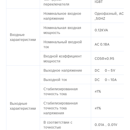
IGBT
переключателя
Номинальное входное
Однофазный, AC0V
напряжение
,50HZ
Номинальная входная
0.12KVA
мощность
Входные
характеристики
Номинальный входной
AC 0.18A
ток
Входной коэффициент
COSΦ≥0.95
мощности
Выходное напряжение
DC 0～5V
Выходной ток
DC 0～10A
Стабилизированная
≤1%
точность тока
Стабилизированная
Выходные
точность тока
≤1%
характеристики
напряжения
В соответствии с
0.01A，0.01V
точностью