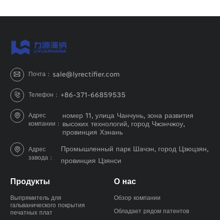
sale@lyrectifier.com
Почта：

+86-371-66859535
Телефон：

номер 11, улица Чанчунь, зона развития
Адрес

высоких технологий, город Чжэнчжоу,
компании：
провинция Хэнань
Промышленный парк Шачэн, город Цзюцзян,
Адрес

завода：
провинция Цзянси
Продукты
О нас
Выпрямитель для
Обзор компании
гальванического покрытия
Обладает рядом патентов
печатных плат