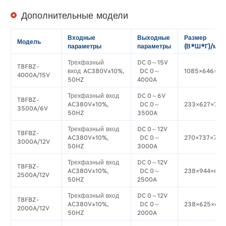
Дополнительные модели
Входные
Выходные
Размер
Модель
параметры
параметры
(В*Ш*Г)/мм
Трехфазный
DC 0～15V
TBFBZ-
вход AC380V±10%,
DC 0～
1085×646×88
4000A/15V
50HZ
4000A
Трехфазный вход
DC 0～6V
TBFBZ-
AC380V±10%,
DC 0～
233×627×725
3500A/6V
50HZ
3500A
Трехфазный вход
DC 0～12V
TBFBZ-
AC380V±10%,
DC 0～
270×737×740
3000A/12V
50HZ
3000A
Трехфазный вход
DC 0～12V
TBFBZ-
AC380V±10%,
DC 0～
238×944×692
2500A/12V
50HZ
2500A
Трехфазный вход
DC 0～12V
TBFBZ-
AC380V±10%,
DC 0～
238×625×69
2000A/12V
50HZ
2000A