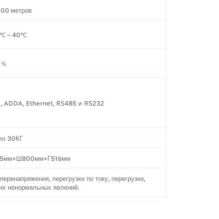
00 метров
0℃～40℃
0％
, ADDA, Ethernet, RS485 и RS232
ло 30КГ
45мм×Ш800мм×Г516мм
ренапряжения, перегрузки по току, перегрузки,
гих ненормальных явлений.