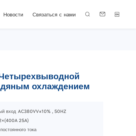
Новости
Связаться с нами



) Четырехвыводной
одяным охлаждением
ный вход AC380VV±10% , 50HZ
2×(400A 25A)
постоянного тока