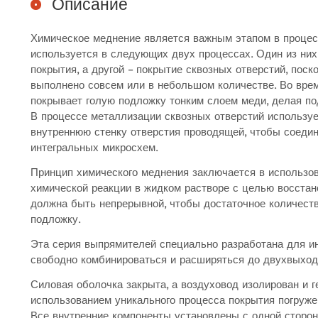
Описание
Химическое меднение является важным этапом в процес
используется в следующих двух процессах. Один из них
покрытия, а другой – покрытие сквозных отверстий, пос
выполнено совсем или в небольшом количестве. Во вре
покрывает голую подложку тонким слоем меди, делая п
В процессе металлизации сквозных отверстий используе
внутреннюю стенку отверстия проводящей, чтобы соеди
интегральных микросхем.
Принцип химического меднения заключается в использо
химической реакции в жидком растворе с целью восстан
должна быть непрерывной, чтобы достаточное количест
подложку.
Эта серия выпрямителей специально разработана для ин
свободно комбинироваться и расширяться до двухвыход
Силовая оболочка закрыта, а воздуховод изолирован и 
использованием уникального процесса покрытия погруже
Все внутренние компоненты установлены с одной сторон