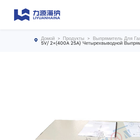
Домой
>
Продукты
>
Выпрямитель Для Га

5V/ 2×(400A 25A) Четырехвыводной Выпря