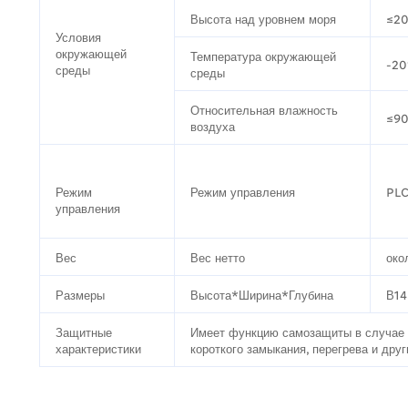
Высота над уровнем моря
≤20
Условия
окружающей
Температура окружающей
-2
среды
среды
Относительная влажность
≤9
воздуха
Режим управления
PLC
Режим
управления
Вес
Вес нетто
око
Размеры
Высота*Ширина*Глубина
В1
Защитные
Имеет функцию самозащиты в случае пе
характеристики
короткого замыкания, перегрева и дру