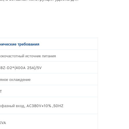
нические требования
окочастотный источник питания
BZ-D2*(400A 25A)/5V
яное охлаждение
T
хфазный вход, AC380V±10% ,50HZ
KVA