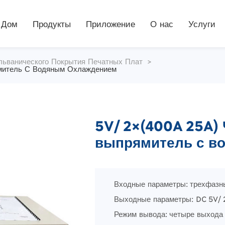
Дом
Продукты
Приложение
О нас
Услуги
льванического Покрытия Печатных Плат
>
митель С Водяным Охлаждением
5V/ 2×(400A 25A
выпрямитель с в
Входные параметры: трехфаз
Выходные параметры: DC 5V/ 
Режим вывода: четыре выхода 