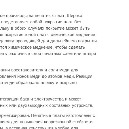
се производства печатных плат. Широко
 представляет собой покрытие плат без
кольку в обоих случаях покрытие может быть
мя покрытия голой платы химическое меднение
одложку проводящей для дальнейшего покрытия.
тся химическое меднение, чтобы сделать
нить различные слои печатных схем или штыри
вании восстановителя и соли меди для
овления ионов меди до атомов меди. Реакция
во меди образовало пленку и покрыло
теграции бака и электричества и может
ных или двухвыходных составных устройств.
герметизирован. Печатные платы изготовлены с
нием для повышения коррозионной стойкости.
ы, а вставная конструкция удобна для