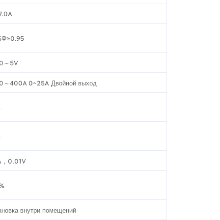
7.0A
SΦ≥0.95
 0～5V
0～400A 0~25A Двойной выход
%
%
A，0.01V
1%
ановка внутри помещений